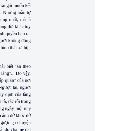
trai gái muốn kết
”. Những tuần tự
hung nhất, mà là
sang đời khác tuy
nh quyền ban ra.
người không đồng
hình thái xã hội,
ải biết “ăn theo
 làng”... Do vậy,
ập quán” của nơi
Ngược lại, người
uy định của làng
rà, rắc rối trong
ống ngày một nhẹ
m cảnh dở khóc dở
Ngược lại chuyện
ải do cha mẹ đặt