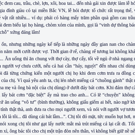
iệc đem cau, trầu, chè, lợn, xôi, hoa tai... đến nhà gái xin được làm lễ h
a đình giàu có tại miền Bắc VN, lễ hỏi được tổ chức rất trọng thể, v
ễ vật rất nhiều... ví dụ: phải có hàng mấy trăm phần quà gồm cau trầ
ái đem biếu lại họ hàng, chòm xóm của mình, gọi là “vinh dự thông bá
ó chỗ” xứng đáng lắm!
 ổn, nhưng những ngày kế tiếp là những ngày đầy gian nan cho chàn
bốn năm mới cưới được vợ. Thời gian ở rể, chàng rể tương lai không k
.. Ăn uống thì ăn chung với thợ cày, thợ cấy, tối về ngủ ở nhà ngang
 người vợ chưa cưới, nếu cả hai cần “háy, nguýt” đến nhau chỉ dùn
tôi đã từng chứng kiến một người chị họ khi đem cơm trưa ra đồng 
 của chị. Vì quá yêu anh ta, chị lén nhét miếng cá “chuồng gành” thật 
ha mẹ và ông bà nội của chị dùng) ở dưới đáy bát cơm. Khi đám thợ cà
 lấy bát cơm “đặc biệt” ấy mà trao cho anh... Có lẽ “chuyện” khôn
ứ ăn uống “vô tư” (bình thường), không giấu giếm ai hết, nào ngờ khi
n tính thật thà, anh đưa ra cho mọi người xem, và nói với người vợ tươn
lỗi là tôi... đã dùng cái bát lầm...”. Chị tôi đỏ mặt, tức muốn hụt hơi
 nói xong chị tôi như gạt lấy nước mắt mà trút miếng cá lại cất đi. Tố
xì, ông bác tôi cho chị một trận đòn nên thân, vì không biết giữ nề nế