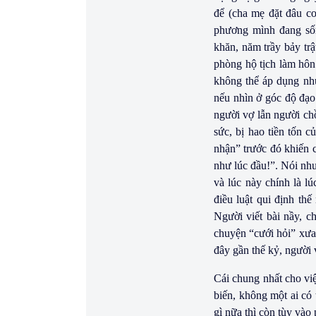
để (cha mẹ đặt đâu co
phương mình đang sốn
khăn, năm trầy bảy trậ
phòng hộ tịch làm hôn 
không thể áp dụng như
nếu nhìn ở góc độ đạo
người vợ lẫn người chồ
sức, bị hao tiền tốn c
nhận” trước đó khiến c
như lúc đầu!”. Nói như
và lúc này chính là l
điều luật qui định thế
Người viết bài nầy, c
chuyện “cưới hỏi” xưa 
đây gần thế kỷ, người v
Cái chung nhất cho việ
biến, không một ai có 
gì nữa thì còn tùy vào