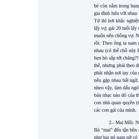
bé còn nằm trong bụng
gia đình hứa với nhau 
Tử thì hơi khắc nghiệt
lấy vợ, gái 20 tuổi lấ
muốn nên chồng vợ. Nội
rồi. Theo ông ta nam 
nhau (có thể chỗ này
hẹn hò sắp tới chăng?!
thế, nhưng phải theo đ
phải nhận nơi tay của n
nếu gặp nhau bất ngờ, 
nheo vậy, làm dấu ngón
bản nhạc nào đó của th
con nhà quan quyền (t
các con gái của mình.
2.- Mai Mối: N
Bà “mai” đến tận bên n
như hai trẻ nam nữ có 