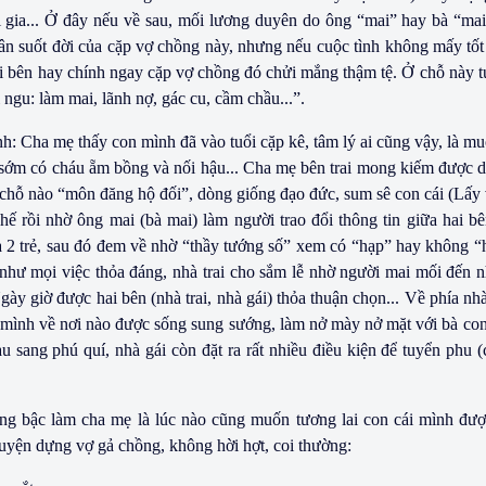
ui gia... Ở đây nếu về sau, mối lương duyên do ông “mai” hay bà “mai
hân suốt đời của cặp vợ chồng này, nhưng nếu cuộc tình không mấy tốt
ai bên hay chính ngay cặp vợ chồng đó chửi mắng thậm tệ. Ở chỗ này t
 ngu: làm mai, lãnh nợ, gác cu, cầm chầu...”.
h: Cha mẹ thấy con mình đã vào tuổi cặp kê, tâm lý ai cũng vậy, là m
, sớm có cháu ẵm bồng và nối hậu... Cha mẹ bên trai mong kiếm được d
chỗ nào “môn đăng hộ đối”, dòng giống đạo đức, sum sê con cái (Lấy 
hế rồi nhờ ông mai (bà mai) làm người trao đổi thông tin giữa hai bê
a 2 trẻ, sau đó đem về nhờ “thầy tướng số” xem có “hạp” hay không “
 như mọi việc thỏa đáng, nhà trai cho sắm lễ nhờ người mai mối đến 
y giờ được hai bên (nhà trai, nhà gái) thỏa thuận chọn... Về phía nhà
 mình về nơi nào được sống sung sướng, làm nở mày nở mặt với bà c
u sang phú quí, nhà gái còn đặt ra rất nhiều điều kiện để tuyển phu 
ng bậc làm cha mẹ là lúc nào cũng muốn tương lai con cái mình đượ
huyện dựng vợ gả chồng, không hời hợt, coi thường: