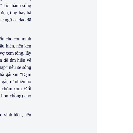
” tác thành sống
 đẹp, ông hay bà
ục ngữ ca dao đã
uốn cho con mình
âu hiền, nên kén
vợ xem tông, lấy
n để tìm hiểu về
hạp” nếu sẽ sống
nhà gái xin “Dạm
 gái, dĩ nhiên họ
on chòm xóm. Ðối
(chọn chồng) cho
c vinh hiển, nên