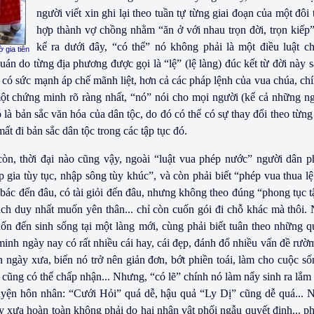
người viết xin ghi lại theo tuần tự từng giai đoạn của một đôi 
hợp thành vợ chồng nhằm “ăn ở với nhau trọn đời, trọn kiếp
kể ra dưới đây, “có thể” nó không phải là một điều luật c
 gia tiên
án do từng địa phương được gọi là “lệ” (lệ làng) đúc kết từ đời này 
có sức mạnh áp chế mãnh liệt, hơn cả các pháp lệnh của vua chúa, chí
một chứng minh rõ ràng nhất, “nó” nói cho mọi người (kể cả những 
 là bản sắc văn hóa của dân tộc, do đó có thể có sự thay đổi theo từng 
t đi bản sắc dân tộc trong các tập tục đó.
òn, thời đại nào cũng vậy, ngoài “luật vua phép nước” người dân ph
ập gia tùy tục, nhập sông tùy khúc”, và còn phải biết “phép vua thua lệ
bác đến đâu, có tài giỏi đến đâu, nhưng không theo đúng “phong tục t
ách duy nhất muốn yên thân... chỉ còn cuốn gói đi chỗ khác mà thôi. 
n đến sinh sống tại một làng mới, cùng phải biết tuân theo những q
minh ngày nay có rất nhiều cái hay, cái đẹp, đánh đổ nhiều vấn đề rườm 
n ngày xưa, biến nó trở nên giản đơn, bớt phiền toái, làm cho cuộc s
i cũng có thể chấp nhận... Nhưng, “có lẽ” chính nó làm nẩy sinh ra lắ
huyện hôn nhân: “Cưới Hỏi” quá dễ, hậu quả “Ly Dị” cũng dễ quá... 
 xưa hoàn toàn không phải do hai nhân vật phối ngẫu quyết định... ph