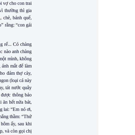
ỏi vợ cho con trai
ì thường thì gia
u, chè, bánh quế,
o” rằng: “con gái
g rể... Có chàng
hác nào anh chàng
 một mình, không
g ánh mắt để làm
cho đám thợ cày,
ngon (loại cá này
y, tát nước quây
g được thông báo
 ăn hết nửa bát,
g lai: “Em nó ơi,
, mắng thầm: “Thứ
i hôm ấy, sau khi
p, và còn gọi chị