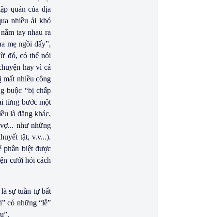
tập quán của địa
ua nhiều ải khó
à nắm tay nhau ra
cha mẹ ngồi đấy”,
ừ đó, có thể nói
chuyện hay vì cả
bị mất nhiều công
àng buộc “bị chấp
ại từng bước một
iều là đằng khác,
 vợ... như những
ết tật, v.v...).
ể phân biệt được
yện cưới hỏi cách
là sự tuần tự bất
ới” có những “lễ”
âu”.