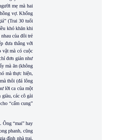
 người mẹ mà hai
n chồng vợ. Khổng
iá” (Trai 30 tuổi
hiều khó khăn khi
 nhau của đôi trẻ
ếp đưa thẳng với
o vật mà có cuộc
 chỉ đơn giản như
lấy mà ăn (không
khó mà thực hiện,
 mà thôi (đá lông
ư lời ca của một
 giàu, các cô gài
ọ cho “cấm cung”
i. Ông “mai” hay
phong phanh, cũng
ia đình nhà trai,