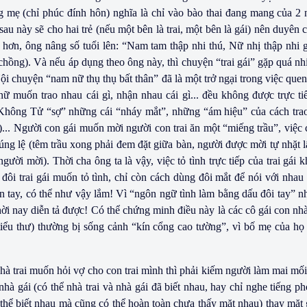
 mẹ (chỉ phúc đính hôn) nghĩa là chỉ vào bào thai đang mang của 2
sau này sẽ cho hai trẻ (nếu một bên là trai, một bên là gái) nên duyê
 hơn, ông nâng số tuổi lên: “
Nam
tam thập nhi thú, Nữ nhị thập nhi g
y chồng). Và nếu áp dụng theo ông này, thì chuyện “trai gái” gặp quá n
 chuyện “nam nữ thụ thụ bất thân” đã là một trở ngại trong việc quen
nữ muốn trao nhau cái gì, nhận nhau cái gì... đều không được trực ti
 Không Tử “sợ” những cái “nháy mắt”, những “ám hiệu” của cách tra
)... Người con gái muốn mời người con trai ăn một “miếng trầu”, việc
úng lệ (têm trầu xong phải đem đặt giữa bàn, người được mời tự nhặt 
gười mời). Thời cha ông ta là vậy, việc tỏ tình trực tiếp của trai gái 
đôi trai gái muốn tỏ tình, chỉ còn cách dùng đôi mắt để nói với nhau
 tay, có thể như vậy lắm! Vì “ngôn ngữ tình làm bằng dấu đôi tay” nh
ời nay diễn tả được! Có thể chứng minh điều này là các cô gái con nhà
iểu thư) thường bị sống cảnh “kín cổng cao tường”, vì bố mẹ của h
hà trai muốn hỏi vợ cho con trai mình thì phải kiếm người làm mai mố
hà gái (có thể nhà trai và nhà gái đã biết nhau, hay chỉ nghe tiếng 
thể biết nhau mà cũng có thể hoàn toàn chưa thấy mặt nhau) thay mặt g