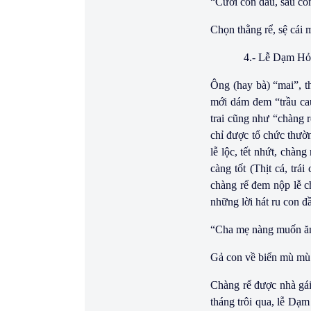
“Cưới con dâu, sâu co
Chọn thằng rể, sệ cái m
4.- Lễ Dạm Hỏ
Ông (hay bà) “mai”, th
mới dám đem “trầu cau
trai cũng như “chàng r
chỉ được tổ chức thườn
lễ lộc, tết nhứt, chàn
càng tốt (Thịt cá, tr
chàng rể đem nộp lễ c
những lời hát ru con đ
“Cha mẹ nàng muốn ăn
Gả con về biển mù mù 
Chàng rể được nhà gái 
tháng trôi qua, lễ Dạm