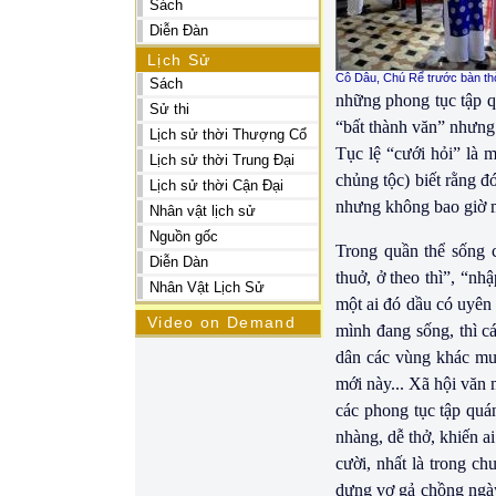
Sách
Diễn Đàn
Lịch Sử
Cô Dâu, Chú Rể trước bàn thờ
Sách
những phong tục tập qu
Sử thi
“bất thành văn” nhưng 
Lịch sử thời Thượng Cổ
Tục lệ “cưới hỏi” là 
Lịch sử thời Trung Đại
chủng tộc) biết rằng đó
Lịch sử thời Cận Đại
nhưng không bao giờ mấ
Nhân vật lịch sử
Nguồn gốc
Trong quần thể sống c
Diễn Dàn
thuở, ở theo thì”, “nh
Nhân Vật Lịch Sử
một ai đó dầu có uyên 
Video on Demand
mình đang sống, thì c
dân các vùng khác muố
mới này... Xã hội văn 
các phong tục tập quá
nhàng, dễ thở, khiến a
cười, nhất là trong c
dựng vợ gả chồng ngày