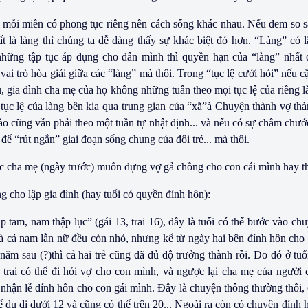
i mỗi miền có phong tục riêng nên cách sống khác nhau. Nếu đem so 
t là làng thì chúng ta dễ dàng thấy sự khác biệt đó hơn. “Làng” có 
hững tập tục áp dụng cho dân mình thì quyền hạn của “làng” nhất 
ai trò hòa giải giữa các “làng” mà thôi. Trong “tục lệ cưới hỏi” nếu 
u, gia đình cha mẹ của họ không những tuân theo mọi tục lệ của riêng
 tục lệ của làng bên kia qua trung gian của “xã”à Chuyện thành vợ th
o cũng vẫn phải theo một tuần tự nhật định... và nếu có sự châm chước
để “rút ngắn” giai đoạn sống chung của đôi trẻ... mà thôi.
 cha mẹ (ngày trước) muốn dựng vợ gả chồng cho con cái mình hay th
ng cho lập gia đình (hay tuổi có quyền đính hôn):
 tam, nam thập lục” (gái 13, trai 16), đây là tuổi có thể bước vào chu
 là cả nam lẫn nữ đều còn nhỏ, nhưng kể từ ngày hai bên đính hôn cho
 năm sau (?)thì cả hai trẻ cũng đã đủ độ trưởng thành rồi. Do đó ở tu
trai có thể đi hỏi vợ cho con mình, và ngược lại cha mẹ của người 
nhận lễ đính hôn cho con gái mình. Ðây là chuyện thông thường thôi, 
hể du di dưới 12 và cũng có thể trên 20... Ngoài ra còn có chuyện đính