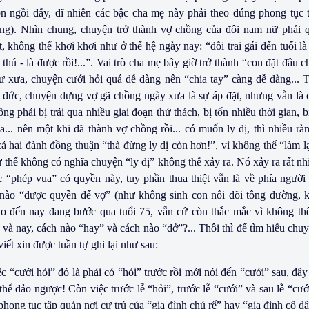
n ngồi đấy, dĩ nhiên các bậc cha mẹ này phải theo đúng phong tục 
g). Nhìn chung, chuyện trở thành vợ chồng của đôi nam nữ phải q
t, không thể khơi khơi như ở thế hệ ngày nay: “đồi trai gái đến tuổi l
thú - là được rồi!...”. Vai trò cha mẹ bây giờ trở thành “con đặt đâu 
 xưa, chuyện cưới hỏi quá dễ dàng nên “chia tay” càng dễ dàng... T
 đức, chuyện dựng vợ gã chồng ngày xưa là sự áp đặt, nhưng vẫn là 
ng phải bị trải qua nhiều giai đoạn thử thách, bị tốn nhiều thời gian, 
ủa... nên một khi đã thành vợ chồng rồi... có muốn ly dị, thì nhiều r
ả hai đành đồng thuận “thà đừng ly dị còn hơn!”, vì không thể “làm l
 thế không có nghĩa chuyện “ly dị” không thể xảy ra. Nó xảy ra rất nh
úc “phép vua” có quyền này, tuy phần thua thiệt vẫn là về phía người
 nào “được quyền để vợ” (như không sinh con nối dõi tông đường, khuy
ho đến nay đang bước qua tuổi 75, vẫn cứ còn thắc mắc vì không th
và nay, cách nào “hay” và cách nào “dở”?... Thôi thì để tìm hiểu chu
iết xin được tuần tự ghi lại như sau:
c “cưới hỏi” đó là phải có “hỏi” trước rồi mới nói đến “cưới” sau, đây 
thể đảo ngược! Còn việc trước lễ “hỏi”, trước lễ “cưới” và sau lễ “cư
 phong tục tập quán nơi cư trú của “gia đình chú rể” hay “gia đình cô d