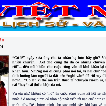
án
ỎI
“Có lẽ” ngày xưa ông cha ta nhàn hạ hơn bây giờ? Vì
nhiều chuyện... Xét cho cùng thì đã có những chuyện
rối”... đến nỗi khiến cho cuộc sống vốn dĩ khó khăn lại
khăn hơn. Nhưng nói đi cũng phải nói lại, vì hai chữ “có
tình huống làm người ta đặt nên “nghi vấn” để rồi suy đi tí
hơn!... “Có lẽ” vì thế mà trên thực tế “chuyện rườm rà, rắ
cái “hay” cái (hữu ích) của nó.
Và giả như không có “nó” thì cuộc sống trong xã hội sẽ gặ
nhất là ở những nước có trình độ phát triển rất hạn chế như xã
trước đây. Ðể chứng minh cho suy nghĩ nầy, khi bàn về tụ