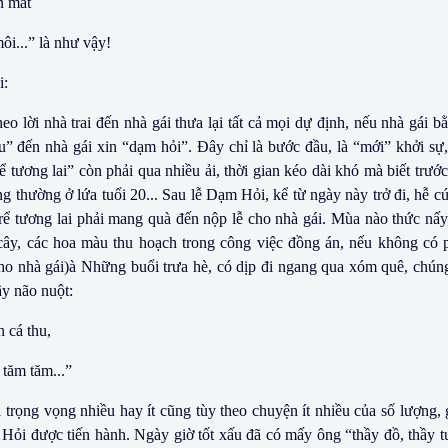
n mắt
ôi...” là như vậy!
i:
eo lời nhà trai đến nhà gái thưa lại tất cả mọi dự định, nếu nhà gái bằ
” đến nhà gái xin “dạm hỏi”. Ðây chỉ là bước đầu, là “mới” khởi sự, 
ể tương lai” còn phải qua nhiều ải, thời gian kéo dài khó mà biết trước
g thường ở lứa tuổi 20... Sau lễ Dạm Hỏi, kể từ ngày này trở đi, hễ c
g rể tương lai phải mang quà đến nộp lễ cho nhà gái.
Mùa nào thức nấy
ái cây, các hoa màu thu hoạch trong công việc đồng án, nếu không có
ho nhà gái)à Những buổi trưa hè, có dịp đi ngang qua xóm quê, chún
ầy não nuột:
 cá thu,
tăm tăm...”
trọng vọng nhiều hay ít cũng tùy theo chuyện ít nhiều của số lượng, 
 Hỏi được tiến hành. Ngày giờ tốt xấu đã có mấy ông “thầy đồ, thầy t