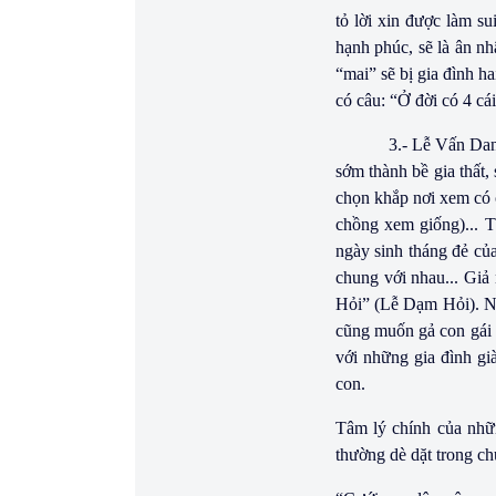
tỏ lời xin được làm s
hạnh phúc, sẽ là ân n
“mai” sẽ bị gia đình h
có câu: “Ở đời có 4 cái
3.- Lễ Vấn Dan
sớm thành bề gia thất
chọn khắp nơi xem có 
chồng xem giống)... T
ngày sinh tháng đẻ củ
chung với nhau... Giả
Hỏi” (Lễ Dạm Hỏi). Ngà
cũng muốn gả con gái
với những gia đình già
con.
Tâm lý chính của nhữ
thường dè dặt trong c