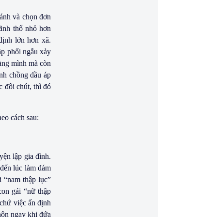
sánh và chọn đơn
lãnh thổ nhỏ hơn
định lớn hơn xã.
cặp phối ngẫu xảy
 làng mình mà còn
ành chồng dầu áp
 đôi chút, thì đó
eo cách sau:
yện lập gia đình.
 đến lúc làm đám
ổi “nam thập lục”
con gái “nữ thập
chứ việc ấn định
 hôn ngay khi đứa