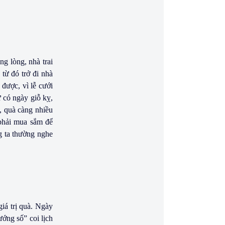
ng lòng, nhà trai
từ đó trở đi nhà
 được, vì lễ cưới
ứ có ngày giỗ kỵ,
, quà càng nhiều
 phải mua sắm để
g ta thường nghe
giá trị quà. Ngày
ướng số” coi lịch