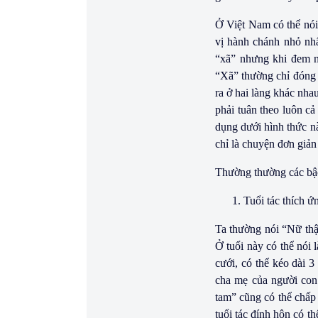
Ở Việt
Nam
có thể nó
vị hành chánh nhỏ nhấ
“xã” nhưng khi đem n
“Xã” thường chỉ đóng v
ra ở hai làng khác nha
phải tuân theo luôn cả
dụng dưới hình thức nà
chỉ là chuyện đơn giản 
Thường thường các bậc
Tuổi tác thích ứ
Ta thường nói “Nữ thập
Ở tuổi này có thể nói
cưới, có thể kéo dài 3
cha mẹ của người con 
tam” cũng có thể chấp 
tuổi tác đính hôn có t