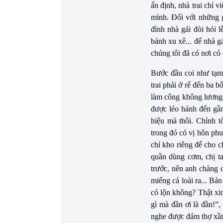
ấn định, nhà trai chỉ v
mình. Ðối với những gi
đình nhà gái đòi hỏi l
bánh xu xê... để nhà g
chúng tôi đã có nơi c
Bước đầu coi như tạm
trai phải ở rể đến ba 
làm công không lương.
được léo hánh đến gần
hiệu mà thôi. Chính 
trong đó có vị hôn phu
chỉ kho riêng để cho c
quần dùng cơm, chị ta
trước, nên anh chàng c
miếng cá loài ra... Bả
có lộn không? Thật xin 
gì mà đần ơi là đần!”,
nghe được đám thợ xầm 