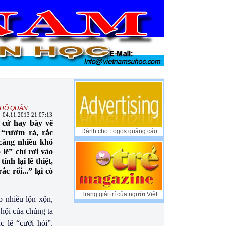
HỒ QUÂN
04.11.2013 21:07:13
 cứ hay bày vẽ
Dành cho Logos quảng cáo
 “rườm rà, rắc
 càng nhiều khó
 lẽ” chỉ rơi vào
nh lại lẽ thiệt,
c rối...” lại có
Trang giải trí của người Việt
p nhiều lộn xộn,
 hội của chúng ta
c lệ “cưới hỏi”,