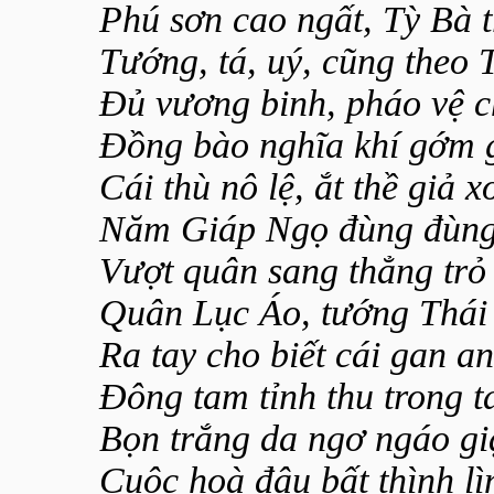
Phú sơn cao ngất, Tỳ Bà t
Tướng, tá, uý, cũng theo T
Đủ vương binh, pháo vệ ch
Đồng bào nghĩa khí gớm 
Cái thù nô lệ, ắt thề giả x
Năm Giáp Ngọ đùng đùng 
Vượt quân sang thẳng trỏ
Quân Lục Áo, tướng Thái
Ra tay cho biết cái gan a
Đông tam tỉnh thu trong t
Bọn trắng da ngơ ngáo gi
Cuộc hoà đâu bất thình lì