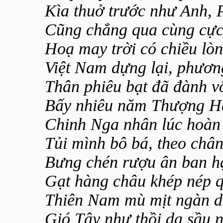
Kìa thuở trước như Anh, 
Cũng chẳng qua cùng cực 
Hoạ may trời có chiều lòn
Việt Nam dựng lại, phươ
Thân phiêu bạt đã đành vô
Bấy nhiêu năm Thượng H
Chinh Nga nhân lúc hoàn
Tủi mình bô bá, theo chân
Bưng chén rượu ân ban hạ
Gạt hàng châu khép nép q
Thiên Nam mù mịt ngàn d
Gió Tây như thồi dạ sầu 