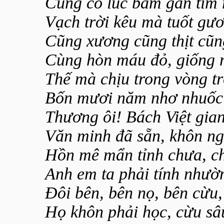
Cũng có lúc bầm gan tím 
Vạch trời kêu mà tuốt gư
Cũng xương cũng thịt cũn
Cùng hòn máu đỏ, giống 
Thế mà chịu trong vòng tr
Bốn mươi năm nhơ nhuốc 
Thương ôi! Bách Việt gian
Văn minh đã sẵn, khôn ng
Hồn mê mẩn tỉnh chưa, c
Anh em ta phải tính nhườ
Đôi bên, bên nọ, bên cừu,
Họ khôn phải học, cừu sâ