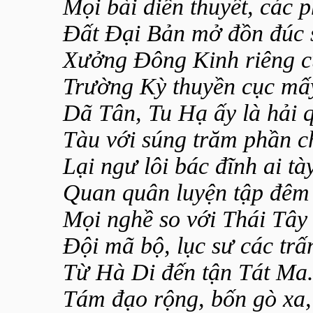
Mọi bài diễn thuyết, các
Đất Đại Bản mở đồn đúc 
Xưởng Đông Kinh riêng c
Trường Kỳ thuyền cục mấ
Dã Tân, Tu Hạ ấy là hải 
Tàu với súng trăm phần c
Lại ngư lôi bác đĩnh ai tày
Quan quân luyện tập đêm
Mọi nghề so với Thái Tây 
Đội mã bộ, lục sư các trấ
Từ Hà Di đến tận Tát Ma
Tám đạo rộng, bốn gò xa,