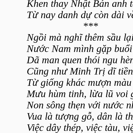
Khen thay Nhật Bản anh t
Từ nay danh dự còn dài v
***
Ngồi mà nghĩ thêm sầu lại
Nước Nam mình gặp buổi 
Dã man quen thói ngu hè
Cũng như Minh Trị dĩ tiền
Từ giống khác mượn màu 
Mưu hùm tinh, lừa lũ voi 
Non sông thẹn với nước n
Vua là tượng gỗ, dân là th
Việc dây thép, việc tàu, vi