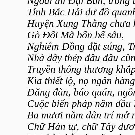
Ngoài thì Đại Bản, trong t
Tỉnh Bắc Hải dư đồ quanh
Huyện Xung Thằng chưa k
Gò Đối Mã bốn bể sâu,
Nghiêm Đồng đặt súng, Tr
Nhà dây thép đâu đâu cũn
Truyền thông thương khắ
Kìa thiết lộ, nọ ngân hàng
Đăng đàn, báo quán, ngổ
Cuộc biến pháp năm đầu 
Ba mươi năm dân trí mở 
Chữ Hán tự, chữ Tây dươ