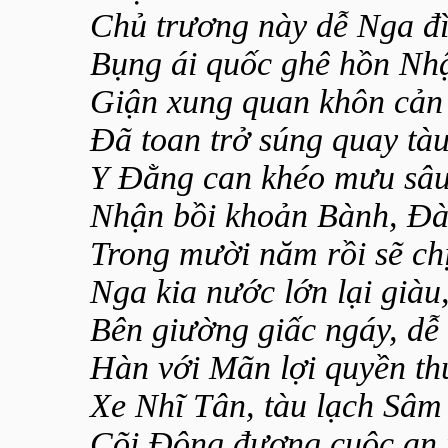
Chủ trương này dễ Nga đì
Bụng ái quốc ghê hồn Nh
Giận xung quan khôn cản
Đã toan trở súng quay tàu
Y Đằng can khéo mưu sâu
Nhận bồi khoản Bành, Đà
Trong mười năm rồi sẽ ch
Nga kia nước lớn lại giàu
Bên giường giấc ngáy, dễ 
Hàn với Mãn lợi quyền th
Xe Nhĩ Tân, tàu lạch Sâm
Cõi Đông đương cuộc an 