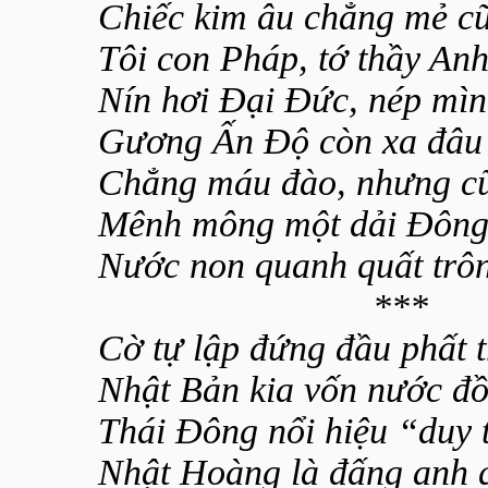
Chiếc kim âu chẳng mẻ cũ
Tôi con Pháp, tớ thầy Anh
Nín hơi Đại Đức, nép mì
Gương Ấn Độ còn xa đâu
Chẳng máu đào, nhưng cũ
Mênh mông một dải Đôn
Nước non quanh quất trô
***
Cờ tự lập đứng đầu phất 
Nhật Bản kia vốn nước đồ
Thái Đông nổi hiệu “duy 
Nhật Hoàng là đấng anh q