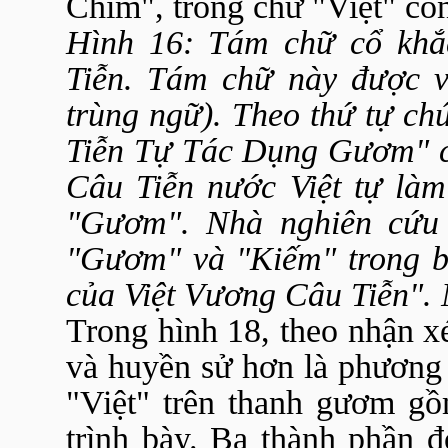
Chim", trong chữ "Việt" còn
Hình 16: Tám chữ cổ khắ
Tiễn. Tám chữ này được vi
trùng ngữ). Theo thứ tự ch
Tiễn Tự Tác Dụng Gươm" c
Câu Tiễn nước Việt tự là
"Gươm". Nhà nghiên cứu
"Gươm" và "Kiếm" trong 
của Việt Vương Câu Tiễn". 
Trong hình 18, theo nhận xé
và huyền sử hơn là phương 
"Việt" trên thanh gươm gồ
trình bày. Ba thành phần đ