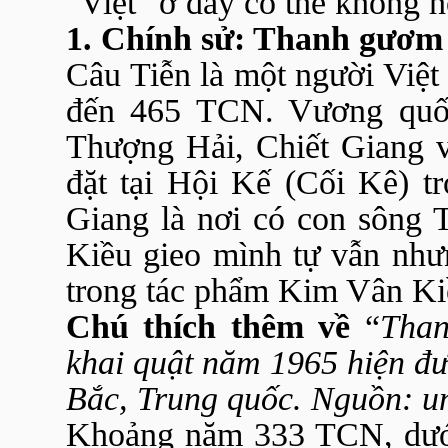
"Việt" ở đây có thể không 
1. Chính sử: Thanh gươm
Câu Tiễn là một người Việt
đến 465 TCN. Vương quố
Thượng Hải, Chiết Giang 
đặt tại Hội Kế (Cối Kê) tr
Giang là nơi có con sông 
Kiều gieo mình tự vẫn nh
trong tác phẩm Kim Vân K
Chú thích thêm về
“
Than
khai quật năm 1965 hiện đư
Bắc, Trung quốc. Nguồn: un
Khoảng năm 333 TCN, dưới