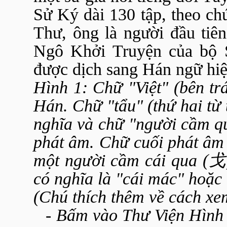
Sử Ký dài 130 tập, theo ch
Thư, ông là người đầu tiên
Ngô Khởi Truyện của bộ S
được dịch sang Hán ngữ hiệ
Hình 1: Chữ "Việt" (bên trá
Hán. Chữ "tẩu" (thứ hai từ 
nghĩa và chữ "người cầm qu
phát âm. Chữ cuối phát âm 
một người cầm cái qua (
có nghĩa là "cái mác" hoặc 
(Chú thích thêm về cách x
-
Bấm vào Thư Viện Hình