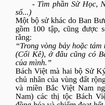
- Tìm phần Sử Học, Ngu
số...)
Một bộ sử khác do Ban Bư
gồm 100 tập, cũng được s
rằng:
“Trong vòng bảy hoặc tám 
(Cối Kê), ở đâu cũng có Bá
của mình.”
Bách Việt mà hai bộ Sử Ký
chủ nhân của vùng đất rộn
và miền Bắc Việt Nam ngà
Nam) các thị tộc Bách Việ
đồng hóa và chiếm đoạt hết 