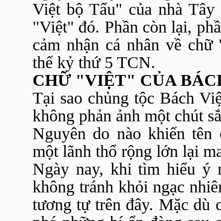
Việt bộ Tẩu" của nhà Tây 
"Việt" đó. Phần còn lại, ph
cảm nhận cá nhân về chữ "
thế kỷ thứ 5 TCN.
CHỮ "VIỆT" CỦA BÁC
Tại sao chủng tộc Bách Việt
không phản ảnh một chút sắ
Nguyên do nào khiến tên 
một lãnh thổ rộng lớn lại m
Ngày nay, khi tìm hiểu ý 
không tránh khỏi ngạc nhiê
tương tự trên đây. Mặc dù