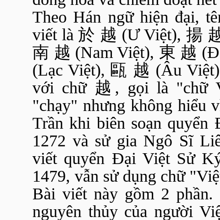
Theo Hán ngữ hiện đại, tê
viết là
於
越
(Ư Việt),
揚
南
越
(Nam Việt),
東
越
(Đ
(Lạc Việt),
甌
越
(Âu Việt),
với chữ
越
, gọi là "chữ 
"chạy" nhưng không hiểu v
Trần khi biên soạn quyển 
1272 và sử gia Ngô Sĩ Liê
viết quyển Đại Việt Sử K
1479, vẫn sử dụng chữ "Việ
Bài viết này gồm 2 phần. 
nguyên thủy của người Vi