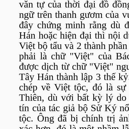
văn tự của thời đại đồ đồn
ngữ trên thanh gươm của vu
đây chứng minh rằng dù đ
Hán hoặc hiện đại thì nội 
Việt bộ tẩu và 2 thành phầ
phải là chữ "Việt" của Bá
được dịch từ chữ "Việt" ng
Tây Hán thành lập 3 thế kỷ
chép về Việt tộc, đó là sự
Thiên, dù với bất kỳ lý do
tín của tác giả bộ Sử Ký nổ
tộc. Ông đã bị chính trị ả
xác hơn, đó là một nhầm lẫ