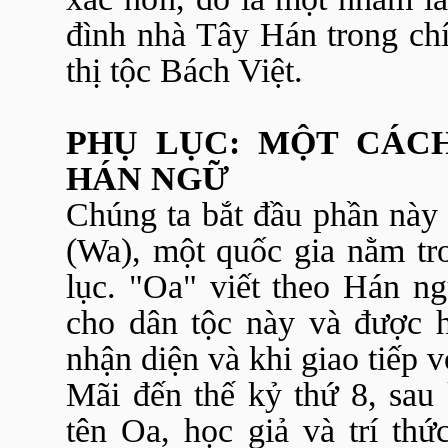
đình nhà Tây Hán trong chí
thị tộc Bách Việt.
PHỤ LỤC: MỘT CÁCH
HÁN NGỮ
Chúng ta bắt đầu phần này
(Wa), một quốc gia nằm tr
lục. "Oa" viết theo Hán n
cho dân tộc này và được h
nhận diện và khi giao tiếp v
Mãi đến thế kỷ thứ 8, sau
tên Oa, học giả và trí th