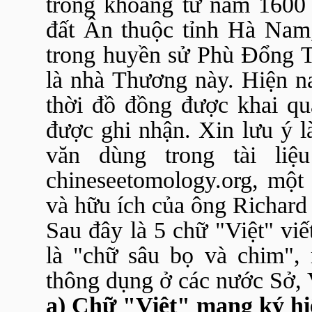
trong khoảng từ năm 1600
đất Ân thuộc tỉnh Hà Nam
trong huyền sử Phù Đổng T
là nhà Thương này. Hiện n
thời đồ đồng được khai qu
được ghi nhận. Xin lưu ý l
văn dùng trong tài li
chineseetomology.org, một
và hữu ích của ông Richard 
Sau đây là 5 chữ "Việt" viế
là "chữ sâu bọ và chim", 
thông dụng ở các nước Sở, 
a) Chữ "Việt" mang ký h