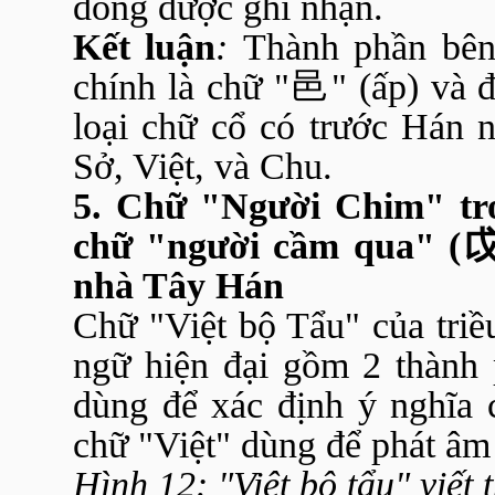
đồng được ghi nhận.
Kết luận
:
Thành phần bên 
chính là chữ "
邑
" (ấp) và 
loại chữ cổ có trước Hán 
Sở, Việt, và Chu.
5. Chữ "Người Chim" tr
chữ "người cầm qua" (
nhà Tây Hán
Chữ "Việt bộ Tẩu" của triề
ngữ hiện đại gồm 2 thành 
dùng để xác định ý nghĩa 
chữ "Việt" dùng để phát âm 
Hình 12: "Việt bộ tẩu" viết