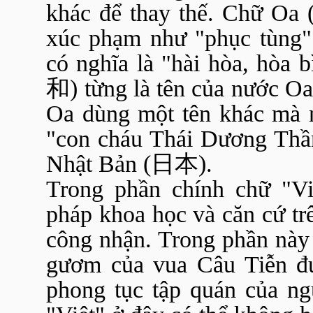
khác để thay thế. Chữ Oa 
xúc phạm như "phục tùng"
có nghĩa là "hài hòa, hòa 
和
) từng là tên của nước O
Oa dùng một tên khác mà n
"con cháu Thái Dương Thần
Nhật Bản (
日本
).
Trong phần chính chữ "Vi
pháp khoa học và căn cứ tr
công nhận. Trong phần này 
gươm của vua Câu Tiễn đư
phong tục tập quán của ng