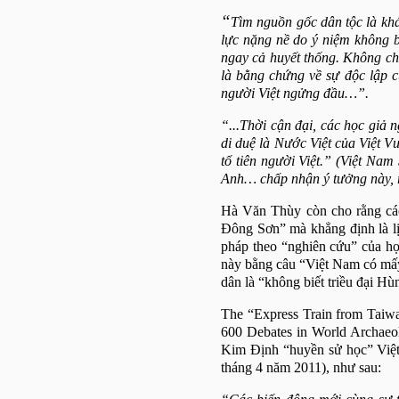
“
Tìm nguồn gốc dân tộc là khá
lực nặng nề do ý niệm không b
ngay cả huyết thống. Không ch
là bằng chứng về sự độc lập c
người Việt ngửng đầu…”.
“...Thời cận đại, các học gi
di duệ là Nước Việt của Việt 
tổ tiên người Việt.” (Việt
Nam
Anh… chấp nhận ý tưởng này, rồ
Hà Văn Thùy còn cho rằng các
Đông Sơn” mà khẳng định là 
pháp theo “nghiên cứu” của h
này bằng câu “Việt Nam có mấy
dân là “không biết triều đại H
The “Express Train from
Taiw
600 Debates in World Archaeo
Kim Định “huyền sử học” Việt
tháng 4 năm 2011), như sau: