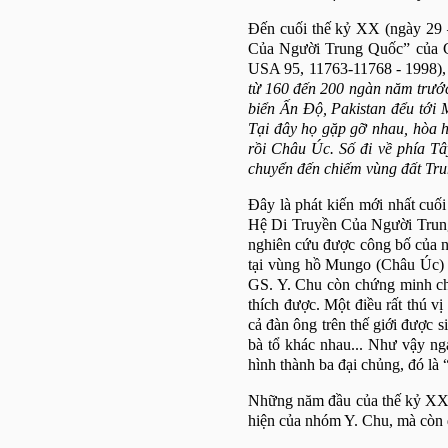
Đến cuối thế kỷ XX (ngày 29 
Của Người Trung Quốc” của 
USA 95, 11763-11768 - 1998),
từ 160 đến 200 ngàn năm trước
biển Ấn Độ, Pakistan đểu tới
Tại đây họ gặp gỡ nhau, hòa h
rồi Châu Úc. Số đi về phía Tâ
chuyển đến chiếm vùng đất Tru
Đây là phát kiến mới nhất cuố
Hệ Di Truyền Của Người Trung Q
nghiên cứu được công bố của n
tại vùng hồ Mungo (Châu Úc) 
GS. Y. Chu còn chứng minh cho 
thích được. Một điều rất thú v
cả đàn ông trên thế giới được 
bà tổ khác nhau... Như vậy nga
hình thành ba đại chủng, đó là
Những năm đầu của thế kỷ XXI 
hiện của nhóm Y. Chu, mà còn 