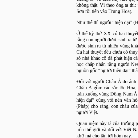
không thật. Vì theo ông ta thì
Sơn rồi tiến vào Trung Hoa).
Như thế thì người “hiện đại” (
Ở thế kỷ thứ XX có hai thuyết
rằng con người được sinh ra từ
được sinh ra từ nhiều vùng kh
Cả hai thuyết đều chưa có thu
số nhà khảo cổ đã phát hiện c
học chấp nhận rằng người Nean
nguồn gốc “người hiện đại” thắ
Đối với người Châu Á do ảnh 
Châu Á gồm các sắc tộc Hoa, V
tràn xuống vùng Đông Nam Á, 
hiện đại” cùng với nền văn h
(Pháp) cho rằng, con cháu của
người Việt.
Quan niệm này là của trường p
trên thế giới và đối với Việt
khứ mà cho tận tới hôm nay.