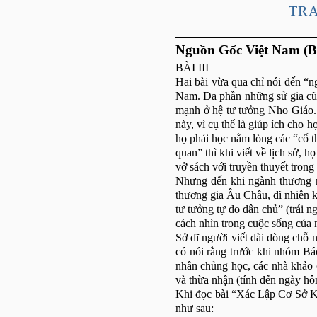
TRA
Nguồn Gốc Việt Nam (Bà
BÀI III
Hai bài vừa qua chỉ nói đến “
Nam
. Đa phần những sử gia c
mạnh ở hệ tư tưởng Nho Giáo. 
này, vì cụ thể là giúp ích cho h
họ phải học nằm lòng các “cổ 
quan” thì khi viết về lịch sử, 
vở sách với truyền thuyết trong
Nhưng đến khi ngành thương n
thương gia Âu Châu, dĩ nhiên 
tư tưởng tự do dân chủ” (trái 
cách nhìn trong cuộc sống của
Sở dĩ người viết dài dòng chỗ 
có nói rằng trước khi nhóm Bác
nhân chủng học, các nhà khảo 
và thừa nhận (tính đến ngày hô
Khi đọc bài “Xác Lập Cơ Sở K
như sau: