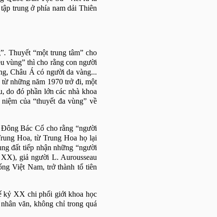
 tập trung ở phía nam dải Thiên
g”. Thuyết “một trung tâm” cho
ều vùng” thì cho rằng con người
ng, Châu Á có người da vàng...
 từ những năm 1970 trở đi, một
u, do đó phần lớn các nhà khoa
n niệm của “thuyết đa vùng” về
n Đông Bác Cổ cho rằng “người
Trung Hoa, từ Trung Hoa họ lại
ng đất tiếp nhận những “người
 XX), giả người L. Aurousseau
ng Việt Nam, trở thành tổ tiên
ế kỷ XX chi phối giới khoa học
 nhân văn, không chỉ trong quá