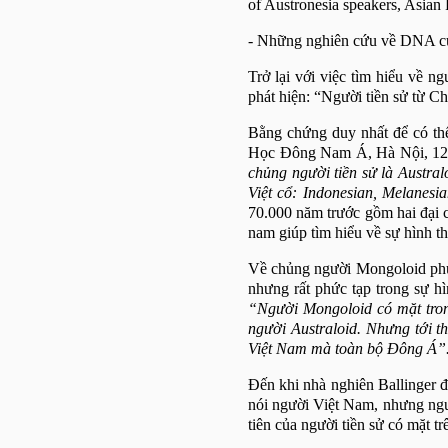
of Austronesia speakers, Asian
- Những nghiên cứu về DNA của
Trở lại với việc tìm hiểu về 
phát hiện: “Người tiền sử từ Ch
Bằng chứng duy nhất để có thể 
Học Đông Nam Á, Hà Nội, 12.
chủng người tiền sử là Austral
Việt cổ: Indonesian, Melanesia
70.000 năm trước gồm hai đại c
nam giúp tìm hiểu về sự hình 
Về chủng người Mongoloid phươ
nhưng rất phức tạp trong sự 
“Người Mongoloid có mặt tron
người Australoid. Nhưng tới th
Việt
Nam
mà toàn bộ Đông Á”.
Đến khi nhà nghiên Ballinger đ
nói người Việt Nam, nhưng ngư
tiên của người tiền sử có mặt t