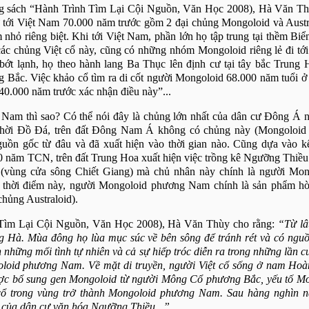
ng sách “Hành Trình Tìm Lại Cội Nguồn, Văn Học 2008),
Hà Văn Thù
 tới Việt
Nam
70.000 năm trước gồm 2 đại chủng Mongoloid và Austra
nhỏ riêng biệt. Khi tới Việt
Nam
, phần lớn họ tập trung tại thềm Biể
các chủng Việt cổ này, cũng có những nhóm Mongoloid riêng lẻ đi 
t bớt lạnh, họ theo hành lang Ba Thục lên định cư tại tây bắc Trun
 Bắc. Việc khảo cổ tìm ra di cốt người Mongoloid 68.000 năm tuổi
0.000 năm trước xác nhận điều này”...
g
Nam
thì sao? Có thể nói đây là chủng lớn nhất của dân cư Đông Á 
ng thời Đồ Đá, trên đất Đông Nam Á không có chủng này (Mongoloi
uồn gốc từ đâu và đã xuất hiện vào thời gian nào. Cũng dựa vào kế
00 năm TCN, trên đất Trung Hoa xuất hiện việc trồng kê Ngưỡng Thiều
(vùng cửa sông Chiết Giang) mà chủ nhân này chính là người Mo
o thời điểm này, người Mongoloid phương
Nam
chính là sản phẩm hò
hủng Australoid).
 Tìm Lại Cội Nguồn, Văn Học 2008), Hà Văn Thùy cho rằng:
“Từ lâ
 Hà. Mùa đông họ lùa mục súc về bên sông để tránh rét và có nguồ
 những mối tình tự nhiên và cả sự hiếp tróc diễn ra trong những lần 
goloid phương
Nam
. Về mặt di truyền, người Việt cổ sống ở nam Ho
c bổ sung gen Mongoloid từ người Mông Cổ phương Bắc, yếu tố Mon
cổ trong vùng trở thành Mongoloid phương Nam. Sau hàng nghìn 
 của dân cư văn hóa Ngưỡng Thiều...”.