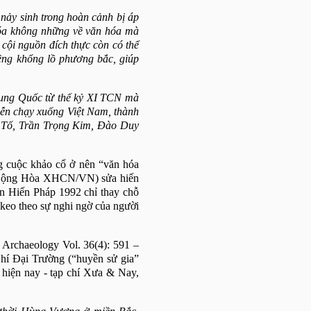
 nảy sinh trong hoàn cảnh bị áp
 hóa không những về văn hóa mà
cội nguồn đích thực còn có thể
iềng khổng lồ phương bắc, giúp
rung Quốc từ thế kỷ XI TCN mà
iễn chạy xuống Việt Nam, thành
 Tố, Trần Trọng Kim, Đào Duy
”
g cuộc khảo cổ ở nên “văn hóa
 (Cộng Hòa XHCN/VN) sửa hiến
n Hiến Pháp 1992 chỉ thay chỗ
keo theo sự nghi ngờ của người
d Archaeology Vol. 36(4): 591 –
hí Đại Trường (“huyền sử gia”
hiện nay - tạp chí Xưa & Nay,