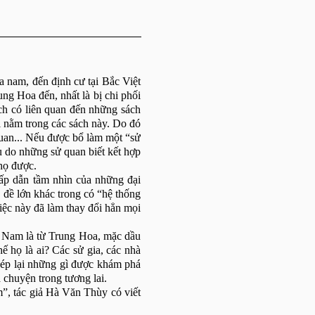
 nam, đến định cư tại Bắc Việt
ng Hoa đến, nhất là bị chi phối
ch có liên quan đến những sách
hải nằm trong các sách này. Do đó
uan... Nếu được bổ làm một “sử
ều do những sử quan biết kết hợp
 họ được.
ấp dẫn tầm nhìn của những đại
đề lớn khác trong có “hệ thống
iệc này đã làm thay đổi hẳn mọi
ệt Nam là từ Trung Hoa, mặc dầu
ế họ là ai? Các sử gia, các nhà
hép lại những gì được khám phá
 chuyện trong tương lai.
, tác giả Hà Văn Thùy có viết