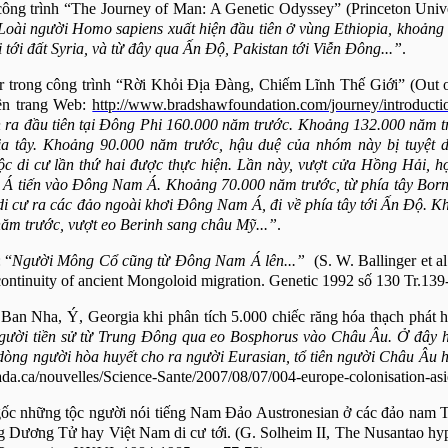
 công trình “The Journey of Man: A Genetic Odyssey” (Princeton Unive
Loài người Homo sapiens xuất hiện đầu tiên ở vùng
Ethiopia
, khoảng
tới đất Syria, và từ đây qua Ấn Độ,
Pakistan
tới Viễn Đông...”
.
 trong công trình “Rời Khỏi Địa Đàng, Chiếm Lĩnh Thế Giới” (Out o
ên trang Web:
http://www.bradshawfoundation.com/journey/introducti
 ra đầu tiên tại Đông Phi 160.000 năm trước. Khoảng 132.000 năm t
ia tây. Khoảng 90.000 năm trước, hậu duệ của nhóm này bị tuyệt d
 di cư lần thứ hai được thực hiện. Lần này, vượt cửa Hồng Hải, họ
 Á tiến vào Đông Nam Á. Khoảng 70.000 năm trước, từ phía tây Born
 di cư ra các đảo ngoài khơi Đông Nam Á, đi về phía tây tới Ấn Độ. 
năm trước, vượt eo Berinh sang châu Mỹ...”
.
 “
Người Mông Cổ cũng từ Đông
Nam
Á lên...”
(S. W. Ballinger et al
ontinuity of ancient Mongoloid migration. Genetic 1992 số 130 Tr.139
an Nha, Ý, Georgia khi phân tích 5.000 chiếc răng hóa thạch phát h
gười tiền sử từ Trung Đông qua eo Bosphorus vào Châu Âu. Ở đây 
òng người hòa huyết cho ra người Eurasian, tổ tiên người Châu Âu hi
ada.ca/nouvelles/Science-Sante/2007/08/07/004-europe-colonisation-asie
ốc những tộc người nói tiếng
Nam
Đảo Austronesian ở các đảo nam 
ng Dương Tử hay Việt
Nam
di cư tới.
(G. Solheim II, The Nusantao hyp