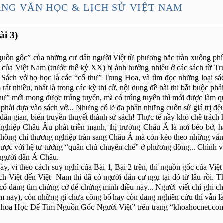
NG VĂN HỌC & LỊCH SỬ VIỆT NAM
i 3)
nguồn gốc” của những cư dân người Việt từ phương bắc tràn xuống phía
ũ của Việt
Nam
(trước thế kỷ XX) bị ảnh hưởng nhiều ở các sách từ Tru
Sách vở họ học là các “cổ thư” Trung Hoa, và tìm đọc những loại sá
ọ rất nhiều, nhất là trong các kỳ thi cử, nội dung đề bài thi bắt buộc p
thư” mới mong được trúng tuyển, mà có trúng tuyển thì mới được làm q
họ phải dựa vào sách vở... Nhưng có lẽ đa phần những cuốn sử giá trị đ
 dân gian, biến truyền thuyết thành sử sách! Thực tế nầy khó chê trách
ghiệp Châu Âu phát triễn mạnh, thị trường Châu Á là nơi béo bở, h
không chỉ thương nghiệp tràn sang Châu Á mà còn kéo theo những vấn 
ngược với hệ tư tưởng “quân chủ chuyên chế” ở phương đông... Chình v
 người dân Á Châu.
này, vì theo cách suy nghĩ của Bài 1, Bài 2 trên, thì nguồn gốc của Vi
h Việt đến Việt Nam thì đã có người dân cư ngụ tại đó từ lâu rồi. Th
cổ đang tìm chứng cớ để chứng minh điều này... Người viết chỉ ghi c
m nay), còn những gì chưa công bố hay còn đang nghiên cứu thì vẫn là
hoa Học Để Tìm Nguồn Gốc Người Việt” trên trang “khoahocnet.com”