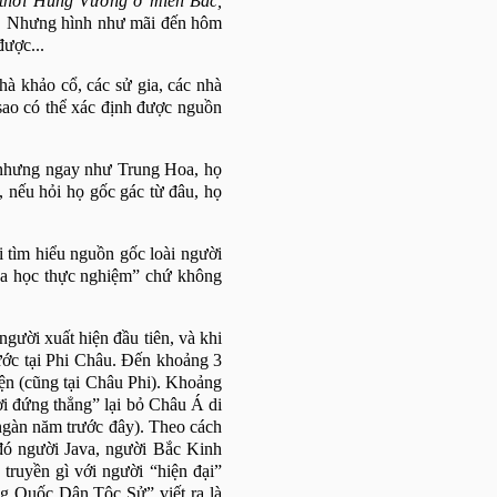
i thời Hùng Vương ở miền Bắc,
. Nhưng hình như mãi đến hôm
được...
hà khảo cổ, các sử gia, các nhà
sao có thể xác định được nguồn
, nhưng ngay như Trung Hoa, họ
, nếu hỏi họ gốc gác từ đâu, họ
i tìm hiểu nguồn gốc loài người
hoa học thực nghiệm” chứ không
người xuất hiện đầu tiên, và khi
rước tại Phi Châu. Đến khoảng 3
iện (cũng tại Châu Phi). Khoảng
i đứng thẳng” lại bỏ Châu Á di
ngàn năm trước đây). Theo cách
 đó người Java, người Bắc Kinh
 truyền gì với người “hiện đại”
ng Quốc Dân Tộc Sử” viết ra là