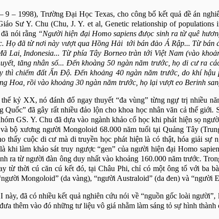
– 9 – 1998), Trường Đại Học Texas, cho công bố kết quả đề án ngh
Giáo Sư Y. Chu
(Chu, J. Y. et al, Genetic relationship of populations 
 đã nói rằng
“Người hiện đại Homo sapiens đưọc sinh ra từ quê hươn
. Họ đã từ nơi này vượt qua Hồng Hải tới bán đảo Á Rập... Từ bán đ
 Mã Lai,
Indonesia
... Từ phía Tây Borneo tràn tới Việt
Nam
(vào khoản
uyết, tăng nhân số... Đến khoàng 50 ngàn năm trước, họ di cư ra 
y thì chiếm đất Ấn Độ. Đến khoảng 40 ngàn năm trước, do khí hậu p
ng Hoa, rồi vào khoảng 30 ngàn năm trước, họ lại vượt eo Berinh sa
i thế kỷ XX, nó đánh đổ ngay thuyết “đa vùng” từng ngự trị nhiều n
uốc” đã gây rất nhiều đảo lộn cho khoa học nhân văn cả thế giới. Sở
hóm GS. Y. Chu đã dựa vào ngành khảo cổ học khi phát hiện sọ người
và bộ xương người Mongoloid 68.000 năm tuổi tại Quảng Tây (Trun
thấy cuộc di cư mà di truyền học phát hiện là có thật, hóa giải sự 
ị là khi làm khảo sát truy ngược “gen” của người hiện đại Homo sapiens
sinh ra từ người đàn ông duy nhất vào khoảng 160.000 năm trước. Trong
y từ thời cú căn cú kết đó, tại Châu Phi, chỉ có một ông tổ với ba bà
 “người Mongoloid” (da vàng), “người Australoid” (da đen) và “người E
này, đã có nhiều kết quả nghiên cứu nói về “nguồn gốc loài người”, k
đưa thêm vào đó những tư liệu vô giá nhằm làm sáng tỏ sự hình thành 