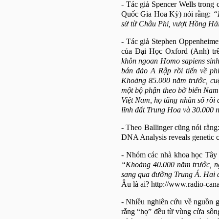
- Tác giả Spencer Wells trong
Quốc Gia Hoa Kỳ) nói rằng:
“
sử từ Châu Phi, vượt Hồng Hải 
- Tác giả
Stephen Oppenheimer
của Đại Học
Oxford
(Anh) tr
khôn ngoan Homo sapiens sinh
bán đảo A Rập rồi tiến về ph
Khoảng 85.000 năm trước, cuộc
một bộ phận theo bờ biển Nam
Việt Nam, họ tăng nhân số rồi
lĩnh đất Trung Hoa và 30.000 
- Theo Ballinger cũng nói rằng:
DNA Analysis reveals genetic c
- Nhóm các nhà khoa học Tây B
“Khoảng 40.000 năm trước, n
sang qua đường Trung Á. Hai d
Âu là ai? http://www.radio-can
- Nhiều nghiên cứu về nguồn g
rằng “họ” đều từ vùng cửa sô