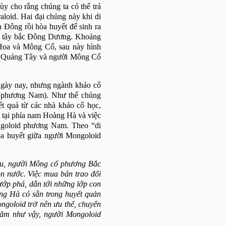
y cho rằng chúng ta có thể trả
loid. Hai đại chủng này khi di
n Đông rồi hòa huyết để sinh ra
tới tây bắc Đông Dương. Khoảng
g Hoa và Mông Cổ, sau này hình
 ở Quảng Tây và người Mông Cổ
ngày nay, nhưng ngành khảo cổ
d phương
Nam
). Như thế chủng
t quả từ các nhà khảo cổ học,
 tại phía nam Hoàng Hà và việc
ngoloid phương Nam. Theo “di
a huyết giữa người Mongoloid
u, người Mông cổ phương Bắc
n nước. Việc mua bán trao đổi
cướp phá, dẫn tới những lớp con
àng Hà có sẵn trong huyết quản
goloid trở nên ưu thế, chuyển
năm như vậy, người Mongoloid