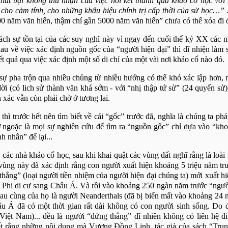
hất bại không thú nhận của việc nối kết thành quả khảo cổ học vớ
ả cho cảm tính, cho những khẩu hiệu chính trị cấp thời của sử học…”
00 năm văn hiến, thậm chí gần 5000 năm văn hiến” chưa có thể xóa đi 
ách sự tồn tại của các suy nghĩ này vì ngay đến cuối thế kỷ XX các n
au về việc xác định nguồn gốc của “người hiện đại” thì dĩ nhiện làm 
t quả qua việc xác định một số di chỉ của một vài nơi khảo cổ nào đó.
 sự pha trộn qua nhiều chủng từ nhiều hướng có thể khó xác lập hơn
ời (có lich sử thành văn khá sớm - với “nhị thập tứ sử” (24 quyển sử)
h xác vẫn còn phải chờ ở tương lai.
hì trước hết nên tìm biết về cái “gốc” trước đã, nghĩa là chúng ta phả
ở ngoặc là mọi sự nghiên cứu để tìm ra “nguồn gốc” chỉ dựa vào “k
h nhân” để lại...
 các nhà khảo cổ học, sau khi khai quật các vùng đất nghĩ rằng là loài 
ở vùng này đã xác định rằng con người xuất hiện khoảng 5 triệu năm t
thẳng” (loại người tiền nhiệm của người hiện đại chúng ta) mới xuất h
âu Phi di cư sang Châu Á. Và rồi vào khoảng 250 ngàn năm trước “ngườ
u cùng của họ là người Neanderthals (đã bị biến mất vào khoảng 24 
Châu Á đã có một thời gian rất dài không có con người sinh sống. Do
(Việt
Nam
)... đều là người “đứng thẳng” dĩ nhiên không có liên hệ di
ết rằng những nội dung mà Vương Đồng Linh, tác giả của sách “Tru