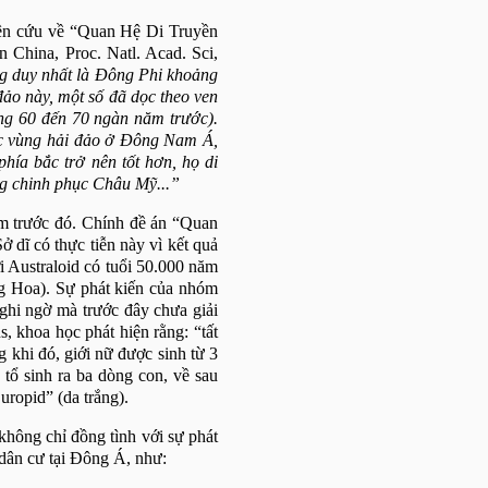
iên cứu về “Quan Hệ Di Truyền
in China, Proc. Natl. Acad. Sci,
g duy nhất là Đông Phi khoảng
ảo này, một số đã dọc theo ven
g 60 đến 70 ngàn năm trước).
các vùng hải đảo ở Đông Nam Á,
hía bắc trở nên tốt hơn, họ di
ng chinh phục Châu Mỹ...”
ăm trước đó. Chính đề án “Quan
 dĩ có thực tiễn này vì kết quả
 Australoid có tuổi 50.000 năm
g Hoa). Sự phát kiến của nhóm
nghi ngờ mà trước đây chưa giải
, khoa học phát hiện rằng: “tất
 khi đó, giới nữ được sinh từ 3
 tổ sinh ra ba dòng con, về sau
uropid” (da trắng).
hông chỉ đồng tình với sự phát
dân cư tại Đông Á, như: