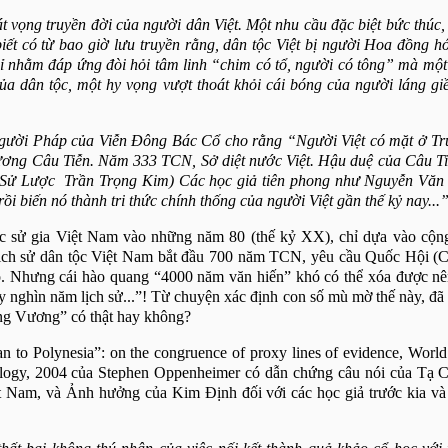
t vọng truyền đời của người dân Việt. Một nhu cầu đặc biệt bức thúc,
iết có từ bao giờ lưu truyền rằng, dân tộc Việt bị người Hoa đồng
ỉ nhằm đáp ứng đòi hỏi tâm linh “chim có tổ, người có tông” mà một 
ủa dân tộc, một hy vọng vượt thoát khỏi cái bóng của người láng g
ả người Pháp của Viễn Đông Bác Cổ cho rằng “Người Việt có mặt ở T
Vương Câu Tiễn. Năm 333 TCN, Sở diệt nước Việt. Hậu duệ của Câu T
Sử Lược Trần Trọng Kim) Các học giả tiên phong như Nguyễn Văn
i biến nó thành tri thức chính thống của người Việt gần thế kỷ nay...
 sử gia Việt Nam vào những năm 80 (thế kỷ XX), chỉ dựa vào cộn
lịch sử dân tộc Việt Nam bắt đầu 700 năm TCN, yêu cầu Quốc Hội
ọ. Nhưng cái hào quang “4000 năm văn hiến” khó có thể xóa được nê
 nghìn năm lịch sử...”! Từ chuyện xác định con số mù mờ thế này, đã 
ùng Vương” có thật hay không?
an
to Polynesia”: on the congruence of proxy lines of evidence, Worl
logy, 2004 của Stephen Oppenheimer có dẫn chứng câu nói của Tạ C
 Nam, và Ảnh hưởng của Kim Định đối với các học giả trước kia và 