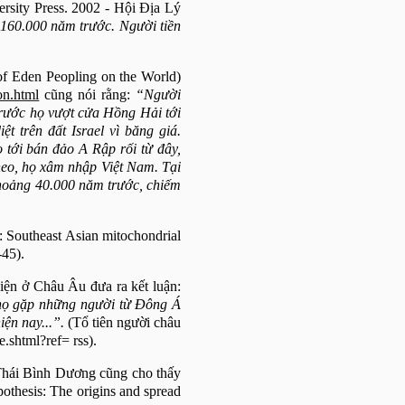
rsity Press. 2002 - Hội Địa Lý
 160.000 năm trước. Người tiền
f Eden Peopling on the World)
on.html
cũng nói rằng:
“Người
rước họ vượt cửa Hồng Hải tới
iệt trên đất
Israel
vì băng giá.
 tới bán đảo A Rập rối từ đây,
eo, họ xâm nhập Việt Nam. Tại
Khoảng 40.000 năm trước, chiếm
: Southeast Asian mitochondrial
-45).
iện ở Châu Âu đưa ra kết luận:
họ gặp những người từ Đông Á
ện nay...”.
(Tổ tiên người châu
.shtml?ref= rss).
Thái Bình Dương cũng cho thấy
othesis: The origins and spread