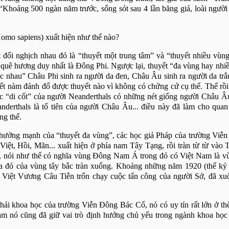
: “Khoảng 500 ngàn năm trước, sống sót sau 4 lần băng giá, loài người
Homo sapiens) xuất hiện như thế nào?
 đối nghịch nhau đó là “thuyết một trung tâm” và “thuyết nhiều vùn
 quê hương duy nhất là Đông Phi. Ngược lại, thuyết “đa vùng hay nhi
ác nhau” Châu Phi sinh ra người da đen, Châu Âu sinh ra người da trắ
yết nàm đánh đổ được thuyết nào vì không có chứng cứ cụ thể. Thế rồi
ác “di cốt” của người Neanderthals có những nét giống người Châu Â
derthals là tổ tiên của người Châu Âu... điều này đã làm cho qua
ng thế.
hưởng mạnh của “thuyết đa vùng”, các học giả Pháp của trường Viễ
iệt, Hồi, Mãn... xuất hiện ở phía nam Tây Tạng, rồi tràn từ từ vào 
nói như thế có nghĩa vùng Đông Nam Á trong đó có Việt Nam là vù
óa đó của vùng tây bắc tràn xuống. Khoảng những năm 1920 (thế kỷ
 Việt Vương Câu Tiễn trốn chạy cuộc tấn công của người Sở, đã xuố
hái khoa học của trường Viễn Đông Bác Cổ, nó có uy tín rất lớn ở th
 Nam nó cũng đã giữ vai trò định hướng chủ yếu trong ngành khoa học