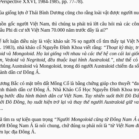
 Perspective XXVI, 1984-1985, pp. 77-78).
 giống lợn ở Thái Bình Dương cũng cho rằng loài vật được người nuô
nguồn gốc người Việt
Nam
, thì chúng ta phải trả lời câu hỏi mà các c
âu Phi di cư tới Việt
Nam
70.000 năm trước đây là ai?”
kết luận điều này là việc khảo sát 76 sọ người cổ tìm thấy tại Việt
 1983), nhà khảo cổ Nguyễn Đình Khoa viết rằng:
“Thoạt kỳ thủy, t
oid và Mongoloid. Họ lai giống với nhau và các thế hệ con cái lai gi
n, Vedoid và Negritoid, đều thuộc loại hình Australoid.”,
như thế có 
hủng Australoid và Mongoloid, trong đó người Australoid chiếm đa số 
thành dân cư Đông Á.
ng Bắc có mặt trên đất Mông Cổ là bằng chứng giúp cho thuyết “đa vù
hình thành dân cư Đông Á. Nhà Khảo Cổ Học Nguyễn Đình Khoa tro
g bước đầu hình thành dân cư Việt Nam. Tuy nhiên suốt thời Đồ Đá
ời Đồ Đồng, họ xuất hiện trở lại và thay thế người Australoid giữ vai
..
ã tìm ra sự kiện quan trọng
“Người Mongoloid cũng từ Đông
Nam Á đ
ời Đông Nam Á là nói chung, chứ đúng ra phải nói là “
từ Việt Nam đi
rên lục địa Đông Á.