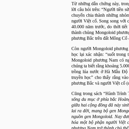
Từ những dẫn chứng này, tro
lời câu hỏi trên: “Người tiền sử
chuyển chia thành những nhóm 
người Việt cổ. Song song với 
40.000 năm trước, do thời tiế
thành chủng Mongoloid phương
phương Bắc trên đất Mông Cổ 4
Còn người Mongoloid phươn
học lại xác nhận: “suốt tro
Mongoloid phương
Nam
có ng
chúng ta biết rằng khoảng 5.0
trồng lúa nước ở Hà Mẫu Độ 
truyền học” cho thấy rằng và
phương Bắc và người Việt cổ (c
Cũng trong sách “Hành Trình
sống du mục ở phía bắc Hoàng
giữa hai cộng đồng đã nảy sinh
lai ra đời, mang bộ gen Mon
nguồn gen Mongoloid. Nay đượ
hóa một bộ phận người Việt 
phương
Nam
trở thành chủ thể