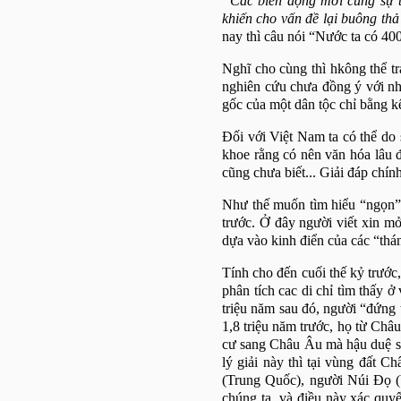
“Các biến động mới cùng sự t
khiến cho vấn đề lại buông th
nay thì câu nói “Nước ta có 40
Nghĩ cho cùng thì hkông thể tr
nghiên cứu chưa đồng ý với nh
gốc của một dân tộc chỉ bằng kế
Đối với Việt Nam ta có thể do
khoe rằng có nên văn hóa lâu đ
cũng chưa biết... Giải đáp chín
Như thế muốn tìm hiểu “ngọn” t
trước. Ở đây người viết xin m
dựa vào kinh điển của các “thán
Tính cho đến cuối thế kỷ trước,
phân tích cac di chỉ tìm thấy 
triệu năm sau đó, người “đứng 
1,8 triệu năm trước, họ từ Ch
cư sang Châu Âu mà hậu duệ sa
lý giải này thì tại vùng đất 
(Trung Quốc), người Núi Đọ 
chúng ta, và điều này xác quy